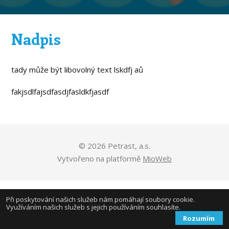
Nadpis
tady může být libovolný text lskdfj aů
fakjsdlfajsdfasdjfasldkfjasdf
© 2026 Petrast, a.s.
Vytvořeno na platformě
MioWeb
Při poskytování našich služeb nám pomáhají soubory cookie.
Využíváním našich služeb s jejich používáním souhlasíte.
Rozumím