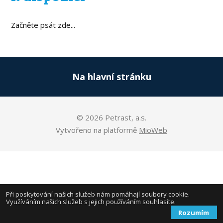
Začněte psát zde...
Na hlavní stránku
© 2026 Petrast, a.s.
Vytvořeno na platformě
MioWeb
Při poskytování našich služeb nám pomáhají soubory cookie.
Využíváním našich služeb s jejich používáním souhlasíte.
Rozumím