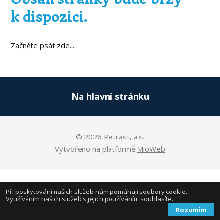
k dispozici.
Začněte psát zde...
Na hlavní stránku
© 2026 Petrast, a.s.
Vytvořeno na platformě
MioWeb
Při poskytování našich služeb nám pomáhají soubory cookie.
Využíváním našich služeb s jejich používáním souhlasíte.
Rozumím