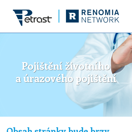
Pojištění životního
a úrazového pojištění
Obsah stránky bude brzy